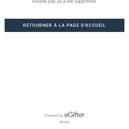
n'existe pas ou a été supprimée.
RETOURNER À LA PAGE D'ACCUEIL
Propulsé par eGifter
opens in new window
© 2026